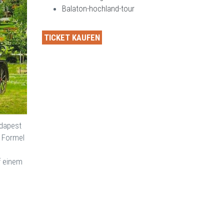
Balaton-hochland-tour
TICKET KAUFEN
udapest
n Formel
f einem