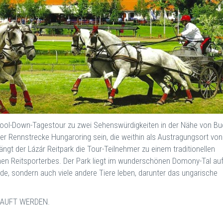
e Cool-Down-Tagestour zu zwei Sehenswürdigkeiten in der Nähe von B
h der Rennstrecke Hungaroring sein, die weithin als Austragungsort vo
ängt der Lázár Reitpark die Tour-Teilnehmer zu einem traditionellen
hen Reitsporterbes. Der Park liegt im wunderschönen Domony-Tal au
de, sondern auch viele andere Tiere leben, darunter das ungarische
KAUFT WERDEN.